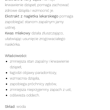
krwawienie dziąseł, pomaga zachować
zdrowe dziąsła i wzmocnić je.
Ekstrakt z nagietka lekarskiego
pomaga
zapobiegać stanom zapalnym jamy
ustnej.
Kwas mlekowy
działa złuszczająco,
ułatwiając usunięcie zrogowaciałego
naskórka.
Właściwości:
zmniejsza stan zapalny i krwawienie
dziąseł,
łagodzi objawy paradontozy,
wzmacnia dziąsła,
zapobiega próchnicy zębów,
zmniejsza nieprzyjemny zapach z ust,
odświeża oddech.
Skład:
woda