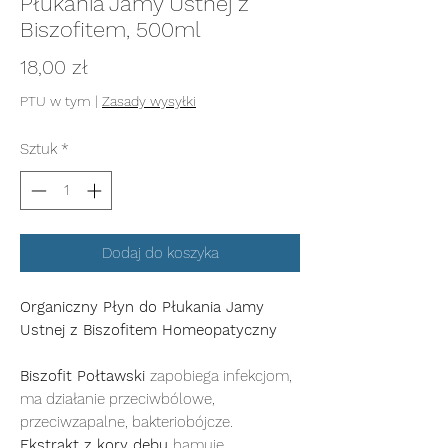
Płukania Jamy Ustnej z
Biszofitem, 500ml
Cena
18,00 zł
PTU w tym
|
Zasady wysyłki
Sztuk
*
Dodaj do koszyka
Organiczny Płyn do Płukania Jamy
Ustnej z Biszofitem Homeopatyczny
Biszofit Połtawski
zapobiega infekcjom,
ma działanie przeciwbólowe,
przeciwzapalne, bakteriobójcze.
Ekstrakt z kory dębu
hamuje