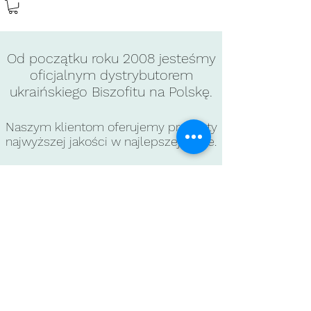
Od początku roku 2008 jesteśmy
oficjalnym dystrybutorem
ukraińskiego Biszofitu
na Polskę
.
Naszym klientom oferujemy produkty
najwyższej jakości w najlepszej cenie.
Jeszcze dziś zapoznaj się z naszą
ofertą i zrób zakupy.
©2019 by Biszofit Połtawski.