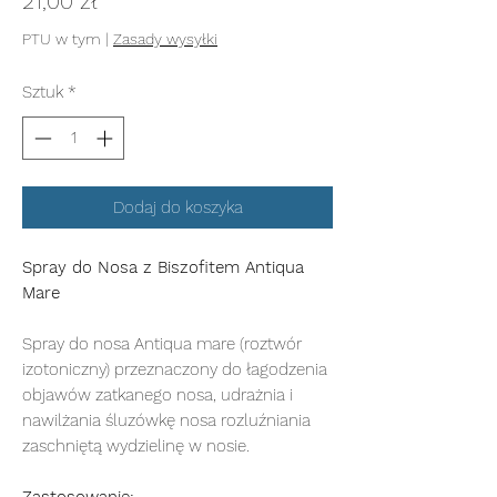
Cena
21,00 zł
PTU w tym
|
Zasady wysyłki
Sztuk
*
Dodaj do koszyka
Spray do Nosa z Biszofitem Antiqua
Mare
Spray do nosa Antiqua mare (roztwór
izotoniczny) przeznaczony do łagodzenia
objawów zatkanego nosa, udrażnia i
nawilżania śluzówkę nosa rozluźniania
zaschniętą wydzielinę w nosie.
Zastosowanie: