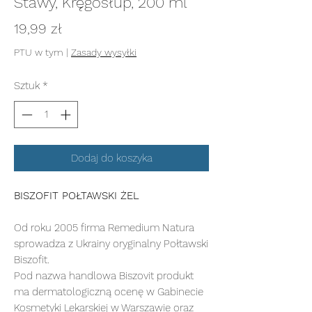
Stawy, Kręgosłup, 200 ml
Cena
19,99 zł
PTU w tym
|
Zasady wysyłki
Sztuk
*
Dodaj do koszyka
BISZOFIT POŁTAWSKI ŻEL
Od roku 2005 firma Remedium Natura
sprowadza z Ukrainy oryginalny Połtawski
Biszofit.
Pod nazwa handlowa Biszovit produkt
ma dermatologiczną ocenę w Gabinecie
Kosmetyki Lekarskiej w Warszawie oraz