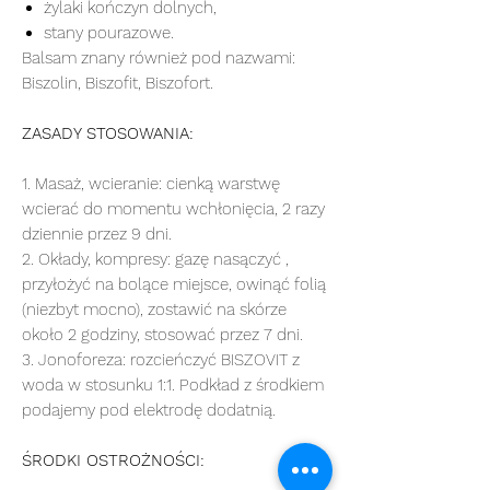
żylaki kończyn dolnych,
stany pourazowe.
Balsam znany również pod nazwami:
Biszolin, Biszofit, Biszofort.
ZASADY STOSOWANIA:
1. Masaż, wcieranie: cienką warstwę
wcierać do momentu wchłonięcia, 2 razy
dziennie przez 9 dni.
2. Okłady, kompresy: gazę nasączyć ,
przyłożyć na bolące miejsce, owinąć folią
(niezbyt mocno), zostawić na skórze
około 2 godziny, stosować przez 7 dni.
3. Jonoforeza: rozcieńczyć BISZOVIT z
woda w stosunku 1:1. Podkład z środkiem
podajemy pod elektrodę dodatnią.
ŚRODKI OSTROŻNOŚCI: